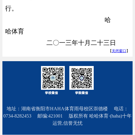
行。
哈
哈体育
二
〇
一三年十月二十三
日
【
关闭窗口
】
地址：湖南省衡阳市HAHA体育雨母校区崇德楼 电话：
0734-8282453 邮编:421001
版权所有 哈哈体育·(haha)十年
运营,信誉无忧