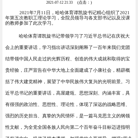
(点击：
)
2021-07-12 21:33
2021
年
7
月
11
日，哈哈体育谭凯旋书记精心组织了
2021
年第五次教职工理论学习，全院员领导与各支部书记以及没课
的教师参加了此次学习。
哈哈体育谭凯旋书记带领学习了习近平总书记在庆祝大
会上的重要讲话，学习指出讲话深刻阐释了一百年来我们党团
结带领中国人民走过的光辉历程、创造的伟大成就和取得的宝
贵经验，庄严宣告在中华大地上全面建成了小康社会，精辟概
括了伟大建党精神，展望了中华民族伟大复兴的光明前景。习
近平总书记的重要讲话，高屋建瓴、思想深刻、内涵丰富，具
有很强的政治性、思想性、理论性，体现了深远的战略思维、
强烈的历史担当、真挚的为民情怀，是一篇马克思主义的纲领
性文献，为全党全国各族人民向第二个百年奋斗目标迈进指明